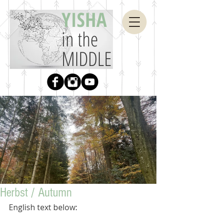
YISHA
in the
MIDDLE
Herbst / Autumn
English text below: