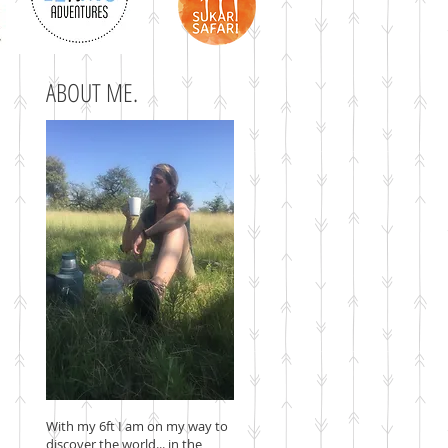
ABOUT ME.
With my 6ft I am on my way to
discover the world... in the