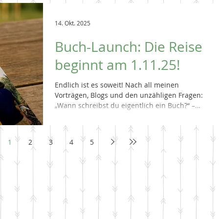
Berufung. Heute lebt sie mit ihrer Familie
mitten im Busch und zeigt Gästen aus aller
14. Okt. 2025
Welt die faszinierende Tierwelt Afrikas.
Buch-Launch: Die Reise
beginnt am 1.11.25!
Endlich ist es soweit! Nach all meinen
Vorträgen, Blogs und den unzähligen Fragen:
„Wann schreibst du eigentlich ein Buch?“ –
tadaaa mein erstes Buch Einfach Safari.
Unterwegs in zwei Welten erscheint am 1.
November 2025!
1
2
3
4
5