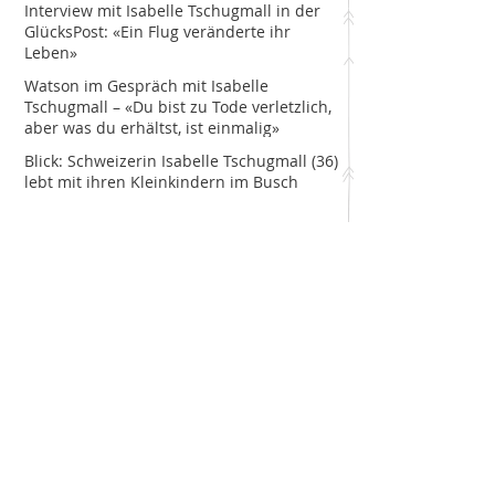
Interview mit Isabelle Tschugmall in der
GlücksPost: «Ein Flug veränderte ihr
Leben»
Watson im Gespräch mit Isabelle
Tschugmall – «Du bist zu Tode verletzlich,
aber was du erhältst, ist einmalig»
Blick: Schweizerin Isabelle Tschugmall (36)
lebt mit ihren Kleinkindern im Busch
Buch-Launch: Die Reise beginnt am
1.11.25!
Interview RONDO-Runde: Der etwas
andere Weg – Isabelle Tschugmalls Reise
als Safari-Guide
Den Fokus verlieren ¦ Losing Focus
Wenn ein Stein ins Rollen kommt ¦ When
a stone starts rolling