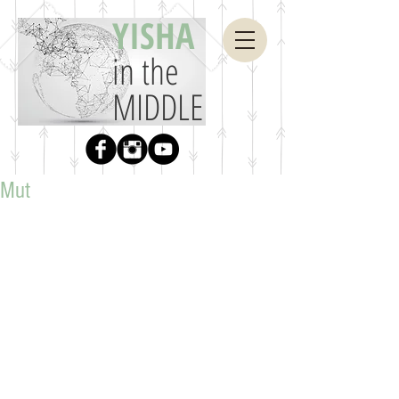
YISHA
in the
MIDDLE
Mut