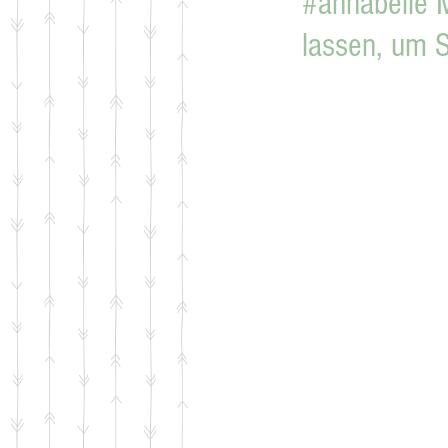
#annabelle M
lassen, um S