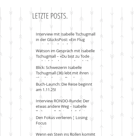
LETZTE POSTS.
Interview mit Isabelle Tschugmall
in der GlücksPost: «Ein Flug
veränderte ihr Leben»
Watson im Gespräch mit Isabelle
Tschugmall – «Du bist zu Tode
verletzlich, aber was du erhältst,
ist einmalig»
Blick: Schweizerin Isabelle
Tschugmall (36) lebt mit ihren
Kleinkindern im Busch
Buch-Launch: Die Reise beginnt
am 1.11.25!
Interview RONDO-Runde: Der
etwas andere Weg – Isabelle
Tschugmalls Reise als Safari-
Guide
Den Fokus verlieren ¦ Losing
Focus
Wenn ein Stein ins Rollen kommt