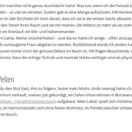
s ich manches nicht genau durchdacht hatte. Was tun, wenn ich die Periode
ln – so viel sei verraten. Zudem gab es eine Menge aufzuholen: Fährtenlese
n im Zelt fürchtete ich mich derart, dass ich sie in der ersten Nacht allesam
 den Tieren ihren Raum und sie mir meinen. Die Wildnis ist mehr als ein stä
t ein Kreislauf, ein Mit- und Nebeneinander.
 im Camp. Meine Unsicherheiten – und davon hatte ich einige – offen anzuspr
als «untaugliche Frau» abgetan zu werden. Rückblickend würde ich anders h
ouren immer noch der grösste Elefant im Raum ist. Oft fragen Besuchende, ob
nte. Dass die richtige Technik und mentale Stärke wichtiger sind als physis
elten
n du den Mut hast, ihm zu folgen», lautet mein Motto. Ende zwanzig hatte ic
entum verkauft, meinen Job gekündigt, ein Safari-Unternehmen in Botswana
 Village – Female Empowerment
» aufgebaut. Mein Leben spielt sich mittlerwe
, im Viermonatstakt und ohne festen Wohnsitz. Im Pendel zwischen schweiz
en Busch.