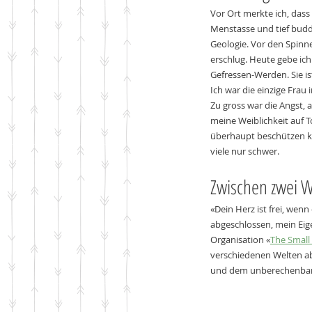
Vor Ort merkte ich, das
Menstasse und tief budde
Geologie. Vor den Spinne
erschlug. Heute gebe ich
Gefressen-Werden. Sie is
Ich war die einzige Frau
Zu gross war die Angst, 
meine Weiblichkeit auf T
überhaupt beschützen kön
viele nur schwer.
Zwischen zwei W
«Dein Herz ist frei, wen
abgeschlossen, mein Eig
Organisation «
The Small
verschiedenen Welten ab
und dem unberechenbar