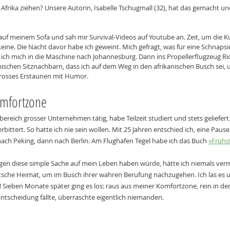
frika ziehen? Unsere Autorin, Isabelle Tschugmall (32), hat das gemacht und 
 auf meinem Sofa und sah mir Survival-Videos auf Youtube an. Zeit, um die K
keine. Die Nacht davor habe ich geweint. Mich gefragt, was für eine Schnapsi
e ich mich in die Maschine nach Johannesburg. Dann ins Propellerflugzeug R
schen Sitznachbarn, dass ich auf dem Weg in den afrikanischen Busch sei, u
grosses Erstaunen mit Humor.
omfortzone
ereich grosser Unternehmen tätig, habe Teilzeit studiert und stets geliefert
rbittert. So hatte ich nie sein wollen. Mit 25 Jahren entschied ich, eine Pause 
nach Peking, dann nach Berlin. Am Flughafen Tegel habe ich das Buch 
«Frühs
en diese simple Sache auf mein Leben haben würde, hätte ich niemals vermu
utsche Heimat, um im Busch ihrer wahren Berufung nachzugehen. Ich las es u
! Sieben Monate später ging es los: raus aus meiner Komfortzone, rein in de
Entscheidung fällte, überraschte eigentlich niemanden.