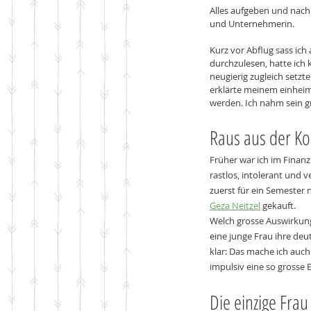
Alles aufgeben und nach A
und Unternehmerin.
Kurz vor Abflug sass ich
durchzulesen, hatte ich 
neugierig zugleich setzt
erklärte meinem einheimi
werden. Ich nahm sein 
Raus aus der K
Früher war ich im Finanzb
rastlos, intolerant und ve
zuerst für ein Semester 
Geza Neitzel
 gekauft.
Welch grosse Auswirkung
eine junge Frau ihre de
klar: Das mache ich auch
impulsiv eine so grosse 
Die einzige Frau