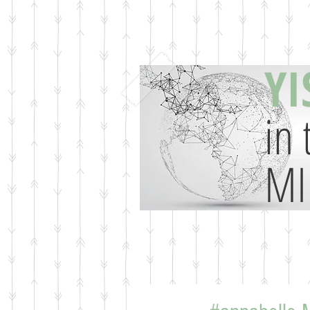
YI
in 
MI