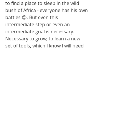
to find a place to sleep in the wild 
bush of Africa - everyone has his own 
battles 😊. But even this 
intermediate step or even an 
intermediate goal is necessary. 
Necessary to grow, to learn a new 
set of tools, which I know I will need 
on my later life. Therefore, I am 
happy and a little impatient to see 
for what purpose the current 
situation must be. Because I know 
that in the end everything will make 
sense and I will recognize with a 
smile the moment when I say: How 
good that I had the courage to stay.
Cheers Isa
Deutsch - BLOG