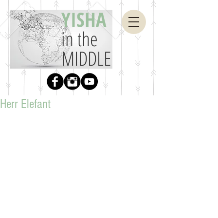
YISHA
in the
MIDDLE
Herr Elefant