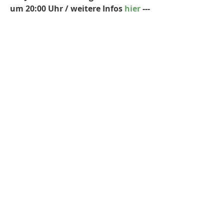
um 20:00 Uhr / weitere Infos 
hier
 ---
Tags:
Arfika
Trails Guide
Okavango Delta
Elefant
Deutsch - BLOG
Kommentare
Kommentar verfassen...
LETZTE POSTS.